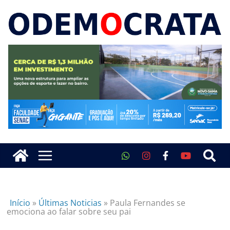
Início
»
Últimas Noticias
»
Paula Fernandes se
emociona ao falar sobre seu pai