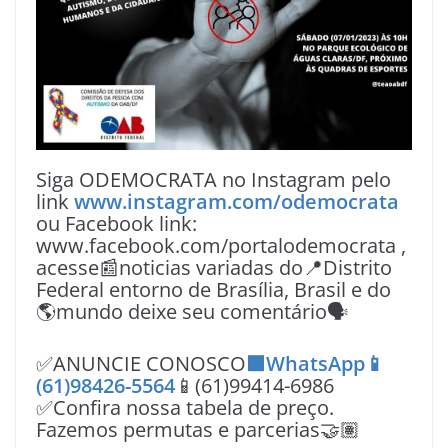
Siga ODEMOCRATA no Instagram pelo
link
www.instagram.com/odemocrata
ou Facebook link:
www.facebook.com/portalodemocrata ,
acesse📰noticias variadas do📍Distrito
Federal entorno de Brasília, Brasil e do
🌎mundo deixe seu comentário🗣
✅ANUNCIE CONOSCO
🟩WhatsApp📱
(61)98426-5564
📱(61)99414-6986
✅Confira nossa tabela de preço.
Fazemos permutas e parcerias🤝🏽