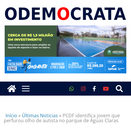
Início
»
Últimas Noticias
»
PCDF identifica jovem que
perfurou olho de autista no parque de Águas Claras