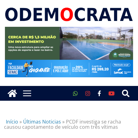
Início
»
Últimas Noticias
»
PCDF investiga se racha
causou capotamento de veículo com três vítimas