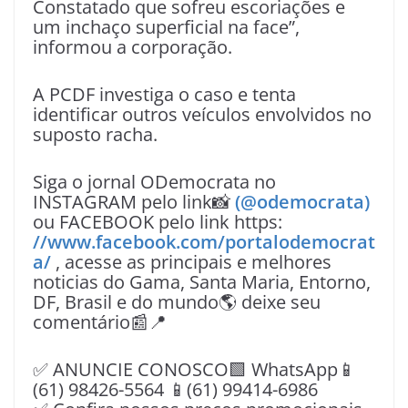
Constatado que sofreu escoriações e
um inchaço superficial na face”,
informou a corporação.
A PCDF investiga o caso e tenta
identificar outros veículos envolvidos no
suposto racha.
Siga o jornal ODemocrata no
INSTAGRAM pelo link📸
(@odemocrata)
ou FACEBOOK pelo link https:
//www.facebook.com/portalodemocrat
a/
, acesse as principais e melhores
noticias do Gama, Santa Maria, Entorno,
DF, Brasil e do mundo🌎 deixe seu
comentário📰📍
✅ ANUNCIE CONOSCO🟩 WhatsApp📱
(61) 98426-5564 📱(61) 99414-6986