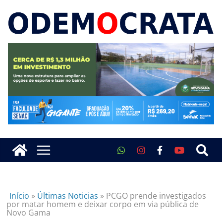
Início
»
Últimas Noticias
»
PCGO prende investigados
por matar homem e deixar corpo em via pública de
Novo Gama