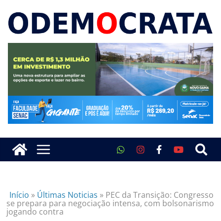
Início
»
Últimas Noticias
»
PEC da Transição: Congresso
se prepara para negociação intensa, com bolsonarismo
jogando contra