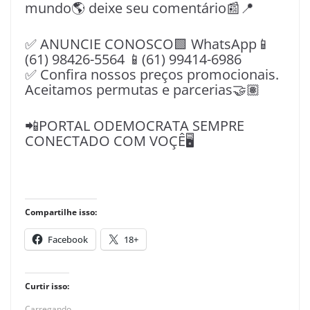
mundo🌎 deixe seu comentário📰📍
✅ ANUNCIE CONOSCO🟩 WhatsApp📱
(61) 98426-5564 📱(61) 99414-6986
✅ Confira nossos preços promocionais.
Aceitamos permutas e parcerias🤝🏽
📲PORTAL ODEMOCRATA SEMPRE
CONECTADO COM VOÇÊ🖥️
Compartilhe isso:
Facebook
18+
Curtir isso:
Carregando...