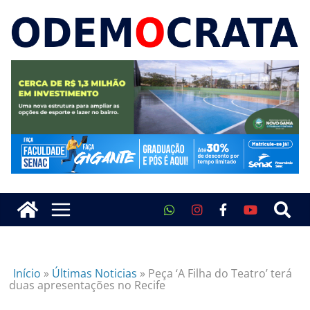
Início
»
Últimas Noticias
»
Peça ‘A Filha do Teatro’ terá
duas apresentações no Recife