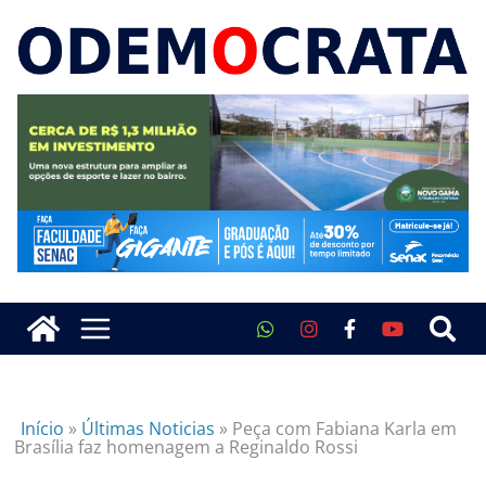
Início
»
Últimas Noticias
»
Peça com Fabiana Karla em
Brasília faz homenagem a Reginaldo Rossi