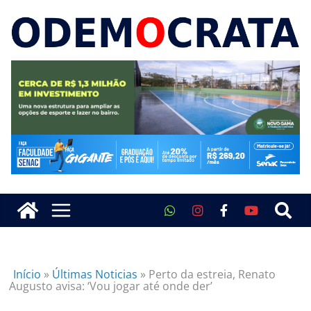
Início
»
Últimas Noticias
»
Perto da estreia, Renato
Augusto avisa: ‘Vou jogar até onde der’