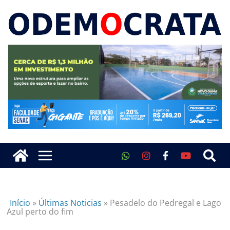
Início
»
Últimas Noticias
»
Pesadelo do Pedregal e Lago
Azul perto do fim