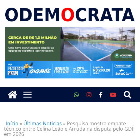
Início
»
Últimas Noticias
»
Pesquisa mostra empate
técnico entre Celina Leão e Arruda na disputa pelo GDF
em 2026