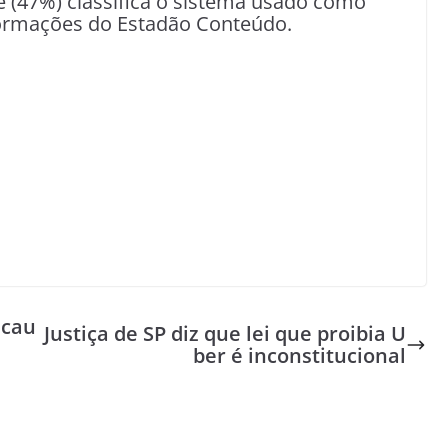
 (47%) classifica o sistema usado como
formações do Estadão Conteúdo.
 cau
Justiça de SP diz que lei que proibia U
ber é inconstitucional