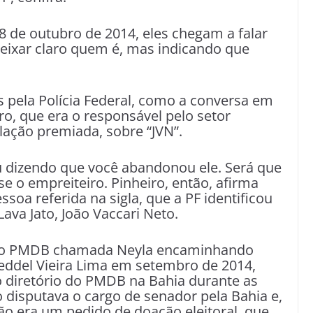
 de outubro de 2014, eles chegam a falar
eixar claro quem é, mas indicando que
s pela Polícia Federal, como a conversa em
o, que era o responsável pelo setor
lação premiada, sobre “JVN”.
ou dizendo que você abandonou ele. Será que
se o empreiteiro. Pinheiro, então, afirma
soa referida na sigla, que a PF identificou
Lava Jato, João Vaccari Neto.
a do PMDB chamada Neyla encaminhando
eddel Vieira Lima em setembro de 2014,
 diretório do PMDB na Bahia durante as
o disputava o cargo de senador pela Bahia e,
ção era um pedido de doação eleitoral, que