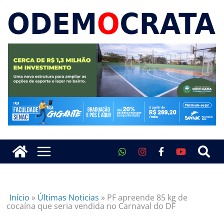
Início
»
Últimas Noticias
»
PF apreende 85 kg de
cocaína que seria vendida no Carnaval do DF