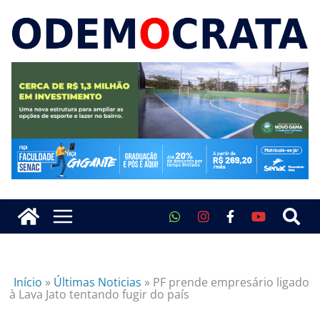
Início
»
Últimas Noticias
»
PF prende empresário ligado
à Lava Jato tentando fugir do país