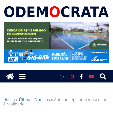
Início
»
Últimas Noticias
»
Anticoncepcional masculino
é realidade