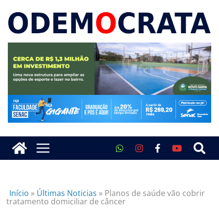
Início
»
Últimas Noticias
»
Planos de saúde vão cobrir
tratamento domiciliar de câncer