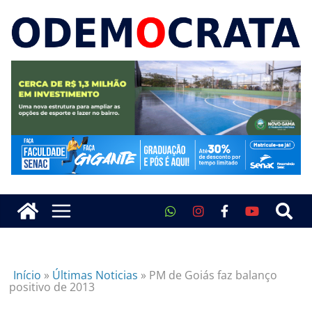
Início
»
Últimas Noticias
»
PM de Goiás faz balanço
positivo de 2013