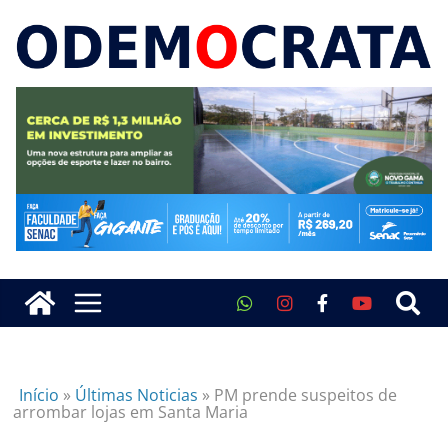
Início
»
Últimas Noticias
»
PM prende suspeitos de
arrombar lojas em Santa Maria