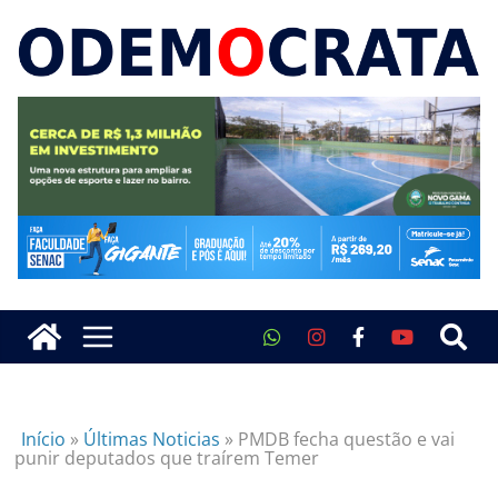
Início
»
Últimas Noticias
»
PMDB fecha questão e vai
punir deputados que traírem Temer