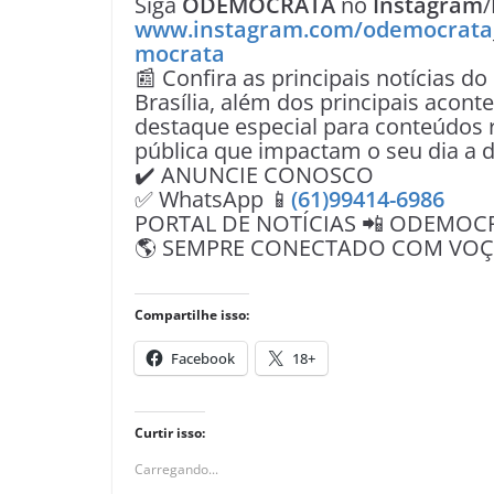
Siga
ODEMOCRATA
no
Instagram
/
www.instagram.com/odemocrata
mocrata
📰 Confira as principais notícias do
Brasília, além dos principais acon
destaque especial para conteúdos r
pública que impactam o seu dia a d
✔️ ANUNCIE CONOSCO
✅ WhatsApp 📱
(61)99414-6986
PORTAL DE NOTÍCIAS 📲 ODEMOC
🌎 SEMPRE CONECTADO COM VOÇÊ 
Compartilhe isso:
Facebook
18+
Curtir isso:
Carregando...