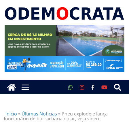
Início
»
Últimas Noticias
»
Pneu explode e lança
funcionário de borracharia no ar, veja vídeo: