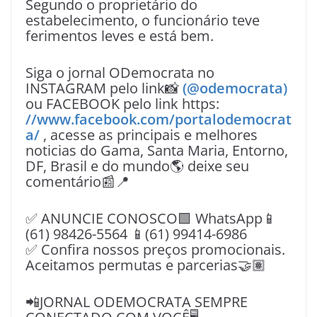
Segundo o proprietário do
estabelecimento, o funcionário teve
ferimentos leves e está bem.
Siga o jornal ODemocrata no
INSTAGRAM pelo link📸
(@odemocrata)
ou FACEBOOK pelo link https:
//www.facebook.com/portalodemocrat
a/
, acesse as principais e melhores
noticias do Gama, Santa Maria, Entorno,
DF, Brasil e do mundo🌎 deixe seu
comentário📰📍
✅ ANUNCIE CONOSCO🟩 WhatsApp📱
(61) 98426-5564 📱(61) 99414-6986
✅ Confira nossos preços promocionais.
Aceitamos permutas e parcerias🤝🏽
📲JORNAL ODEMOCRATA SEMPRE