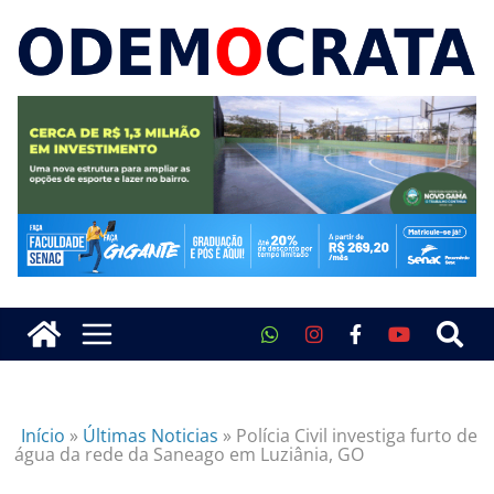
Início
»
Últimas Noticias
»
Polícia Civil investiga furto de
água da rede da Saneago em Luziânia, GO