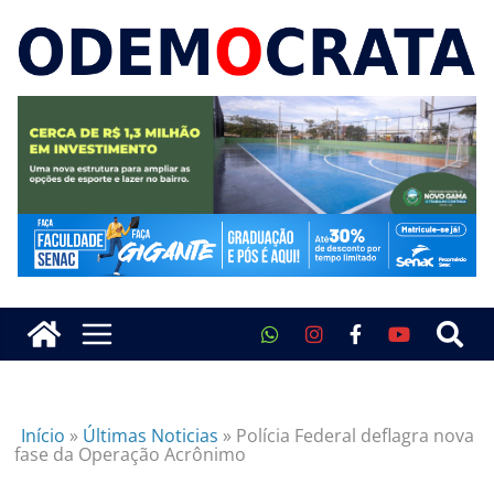
Início
»
Últimas Noticias
»
Polícia Federal deflagra nova
fase da Operação Acrônimo