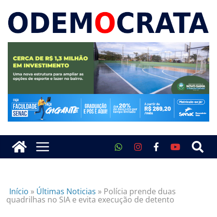
Início
»
Últimas Noticias
»
Polícia prende duas
quadrilhas no SIA e evita execução de detento