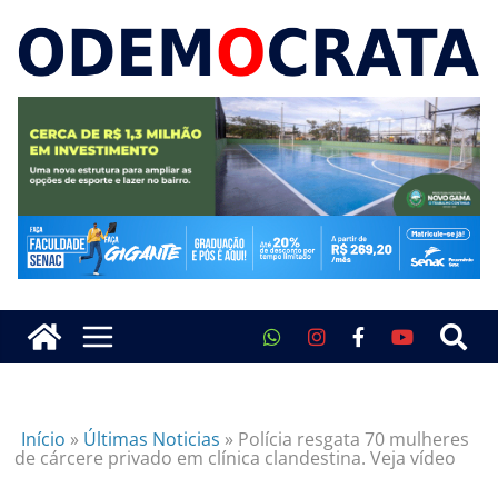
Início
»
Últimas Noticias
»
Polícia resgata 70 mulheres
de cárcere privado em clínica clandestina. Veja vídeo