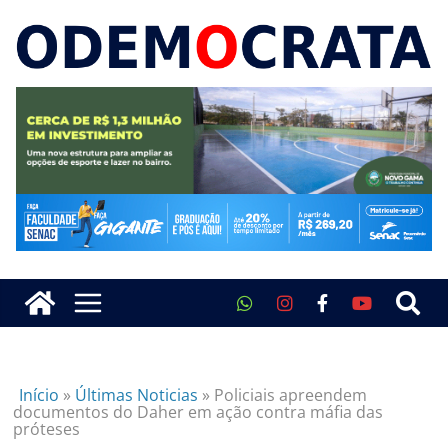
Início
»
Últimas Noticias
»
Policiais apreendem
documentos do Daher em ação contra máfia das
próteses