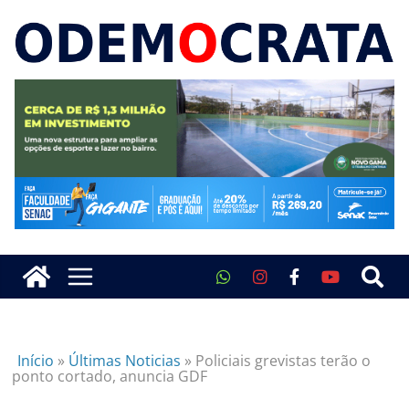
Início
»
Últimas Noticias
»
Policiais grevistas terão o
ponto cortado, anuncia GDF