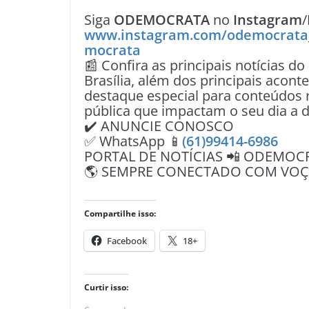
Siga
ODEMOCRATA
no
Instagram
/
www.instagram.com/odemocrata
mocrata
📰 Confira as principais notícias do
Brasília, além dos principais acon
destaque especial para conteúdos r
pública que impactam o seu dia a d
✔️ ANUNCIE CONOSCO
✅ WhatsApp 📱
(61)99414-6986
PORTAL DE NOTÍCIAS 📲 ODEMOC
🌎 SEMPRE CONECTADO COM VOÇÊ 
Compartilhe isso:
Facebook
18+
Curtir isso: