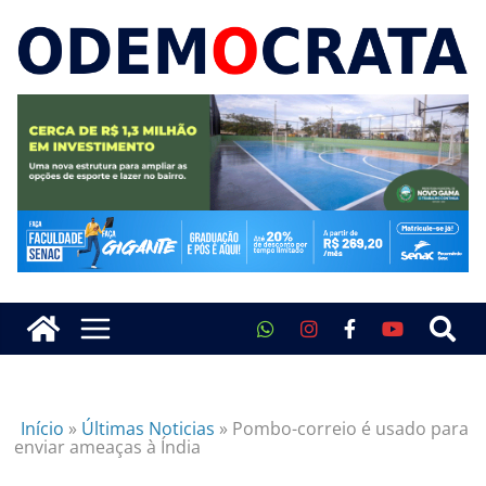
Início
»
Últimas Noticias
»
Pombo-correio é usado para
enviar ameaças à Índia