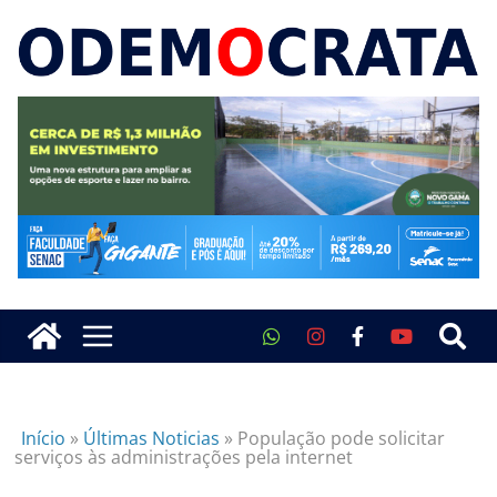
Início
»
Últimas Noticias
»
População pode solicitar
serviços às administrações pela internet