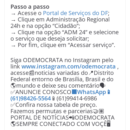
Passo a passo
→ Acesse o
Portal de Serviços do DF
;
→ Clique em Administração Regional
24h e na opção “Cidadão”;
→ Clique na opção “ADM 24” e selecione
o serviço que deseja solicitar;
→ Por fim, clique em “Acessar serviço”.
Siga ODEMOCRATA no Instagram pelo
link
www.instagram.com/odemocrata
,
acesse📰noticias variadas do📍Distrito
Federal entorno de Brasília, Brasil e do
🌎mundo e deixe seu comentário🗣
✅ANUNCIE CONOSCO
🟩WhatsApp📱
(61)98426-5564
📱(61)99414-6986
✅Confira nossa tabela de preço.
Fazemos permutas e parcerias🤝🏽
PORTAL DE NOTÍCIAS📲ODEMOCRATA
🌎SEMPRE CONECTADO COM VOÇÊ🖥️