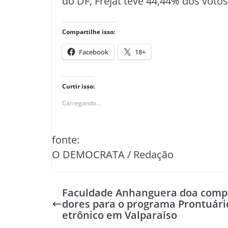
do DF, Frejat teve 44,44% dos votos
Compartilhe isso:
Facebook
18+
Curtir isso:
Carregando...
fonte:
O DEMOCRATA / Redação
Faculdade Anhanguera doa comp
dores para o programa Prontuário
etrônico em Valparaíso