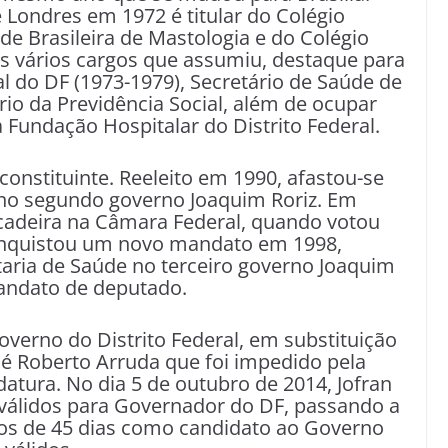
Londres em 1972 é titular do Colégio
ade Brasileira de Mastologia e do Colégio
 os vários cargos que assumiu, destaque para
al do DF (1973-1979), Secretário de Saúde de
ério da Previdência Social, além de ocupar
 Fundação Hospitalar do Distrito Federal.
 constituinte. Reeleito em 1990, afastou-se
 no segundo governo Joaquim Roriz. Em
adeira na Câmara Federal, quando votou
onquistou um novo mandato em 1998,
taria de Saúde no terceiro governo Joaquim
andato de deputado.
verno do Distrito Federal, em substituição
sé Roberto Arruda que foi impedido pela
datura. No dia 5 de outubro de 2014, Jofran
 válidos para Governador do DF, passando a
os de 45 dias como candidato ao Governo