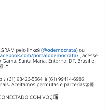
AGRAM pelo link📸
(@odemocrata)
ou
facebook.com/portalodemocrata/
, acesse
o Gama, Santa Maria, Entorno, DF, Brasil e
📰📍
(61) 98426-5564 📱(61) 99414-6986
nais. Aceitamos permutas e parcerias🤝🏽
CONECTADO COM VOÇÊ🖥️