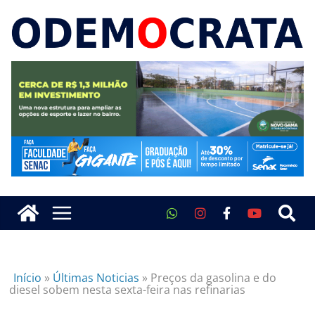
Início
»
Últimas Noticias
»
Preços da gasolina e do
diesel sobem nesta sexta-feira nas refinarias