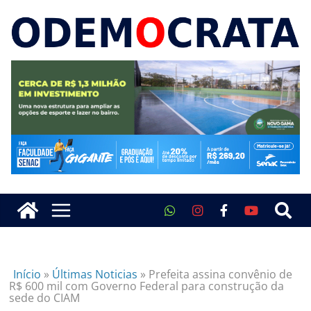
Início
»
Últimas Noticias
»
Prefeita assina convênio de
R$ 600 mil com Governo Federal para construção da
sede do CIAM