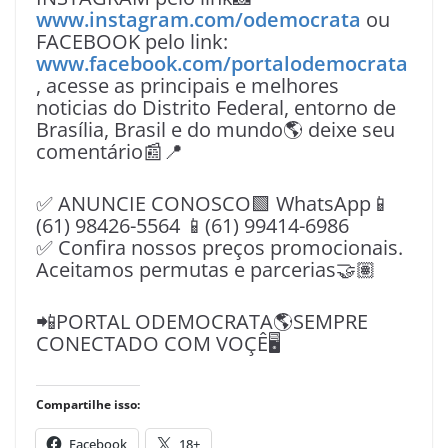
www.instagram.com/odemocrata
ou
FACEBOOK pelo link:
www.facebook.com/portalodemocrata
, acesse as principais e melhores
noticias do Distrito Federal, entorno de
Brasília, Brasil e do mundo🌎 deixe seu
comentário📰📍
✅ ANUNCIE CONOSCO🟩 WhatsApp📱
(61) 98426-5564 📱(61) 99414-6986
✅ Confira nossos preços promocionais.
Aceitamos permutas e parcerias🤝🏽
📲PORTAL ODEMOCRATA🌎SEMPRE
CONECTADO COM VOÇÊ🖥️
Compartilhe isso:
Facebook
18+