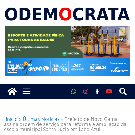
Início
»
Últimas Noticias
»
Prefeito de Novo Gama
assina ordem de serviço para reforma e ampliação da
escola municipal Santa Luzia em Lago Azul