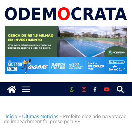
Início
»
Últimas Noticias
»
Prefeito elogiado na votação
do impeachment foi preso pela PF