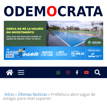
Início
»
Últimas Noticias
»
Prefeitura abre vagas de
estágio para nível superior