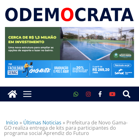
Início
»
Últimas Noticias
»
Prefeitura de Novo Gama-
GO realiza entrega de kits para participantes do
programa social Aprendiz do Futuro