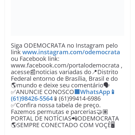
Siga ODEMOCRATA no Instagram pelo
link
www.instagram.com/odemocrata
ou Facebook link:
www.facebook.com/portalodemocrata ,
acesse📰noticias variadas do📍Distrito
Federal entorno de Brasília, Brasil e do
🌎mundo e deixe seu comentário🗣
✅ANUNCIE CONOSCO
🟩WhatsApp📱
(61)98426-5564
📱(61)99414-6986
✅Confira nossa tabela de preço.
Fazemos permutas e parcerias🤝🏽
PORTAL DE NOTÍCIAS📲ODEMOCRATA
🌎SEMPRE CONECTADO COM VOÇÊ🖥️