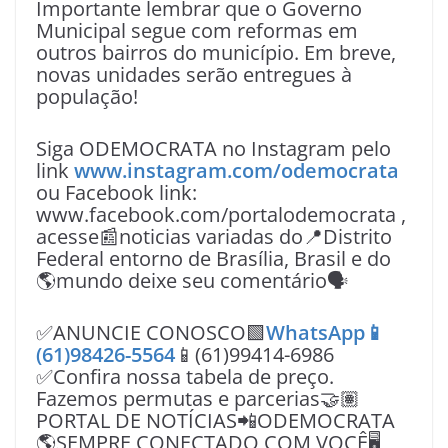
Importante lembrar que o Governo
Municipal segue com reformas em
outros bairros do município. Em breve,
novas unidades serão entregues à
população!
Siga ODEMOCRATA no Instagram pelo
link
www.instagram.com/odemocrata
ou Facebook link:
www.facebook.com/portalodemocrata ,
acesse📰noticias variadas do📍Distrito
Federal entorno de Brasília, Brasil e do
🌎mundo deixe seu comentário🗣
✅ANUNCIE CONOSCO🟩
WhatsApp📱
(61)98426-5564
📱(61)99414-6986
✅Confira nossa tabela de preço.
Fazemos permutas e parcerias🤝🏽
PORTAL DE NOTÍCIAS📲ODEMOCRATA
🌎SEMPRE CONECTADO COM VOÇÊ🖥️