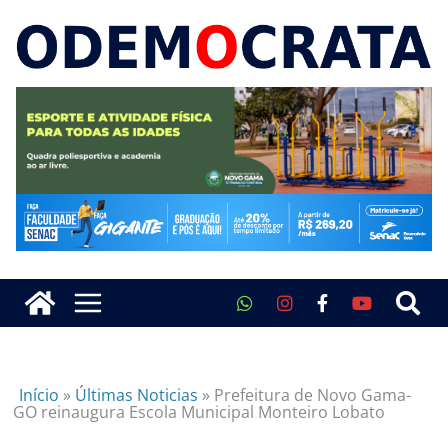
Início
»
Últimas Noticias
»
Prefeitura de Novo Gama-
GO reinaugura Escola Municipal Monteiro Lobato