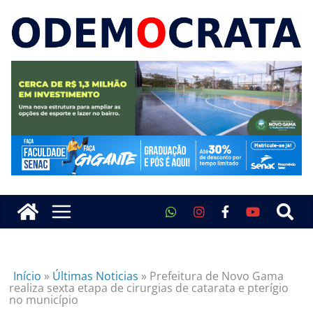
Início
»
Últimas Noticias
»
Prefeitura de Novo Gama
realiza sexta etapa de cirurgias de catarata e pterígio
no município