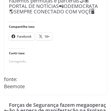
Fazemos permutas e parcerias🤝🏽
PORTAL DE NOTÍCIAS📲ODEMOCRATA
🌎SEMPRE CONECTADO COM VOÇÊ🖥️
Compartilhe isso:
Facebook
18+
Curtir isso:
Carregando...
fonte:
Beemote
Forças de Segurança fazem megaoperaç
ão à espera de manifestação na Esplana