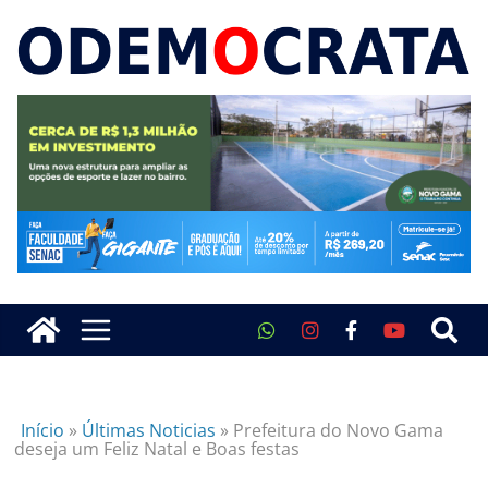
Início
»
Últimas Noticias
»
Prefeitura do Novo Gama
deseja um Feliz Natal e Boas festas