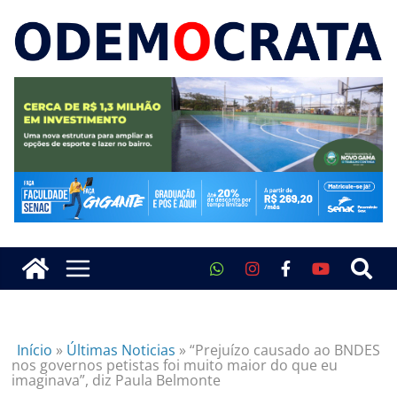
Início
»
Últimas Noticias
»
“Prejuízo causado ao BNDES
nos governos petistas foi muito maior do que eu
imaginava”, diz Paula Belmonte