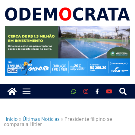
Início
»
Últimas Noticias
»
Presidente filipino se
compara a Hitler