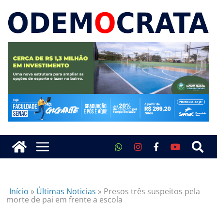
Início
»
Últimas Noticias
»
Presos três suspeitos pela
morte de pai em frente a escola