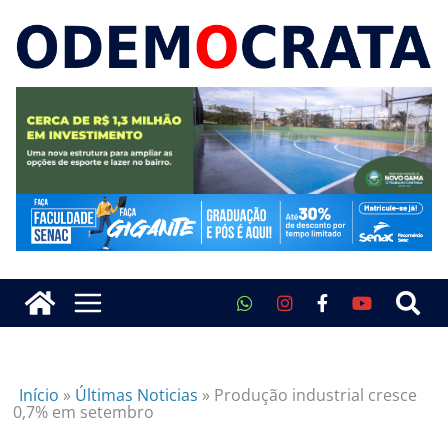
Início
»
Últimas Noticias
»
Produção industrial cresce
0,7% em setembro