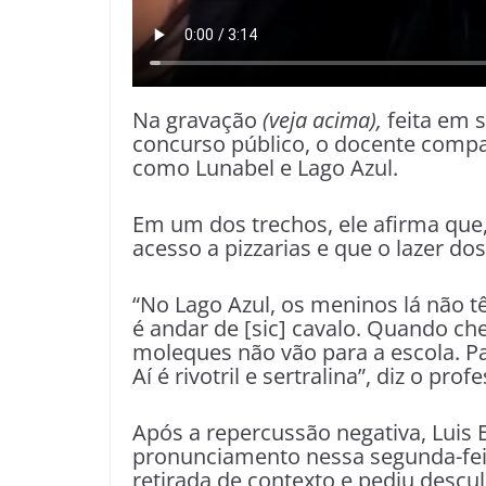
Na gravação
(veja acima),
feita em s
concurso público, o docente compar
como Lunabel e Lago Azul.
Em um dos trechos, ele afirma que
acesso a pizzarias e que o lazer dos
“No Lago Azul, os meninos lá não tê
é andar de [sic] cavalo. Quando ch
moleques não vão para a escola. Pa
Aí é rivotril e sertralina”, diz o pro
Após a repercussão negativa, Luis
pronunciamento nessa segunda-feira
retirada de contexto e pediu desc