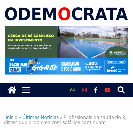
Início
»
Últimas Noticias
»
Profissionais da saúde do RJ
dizem que problema com salários continuam