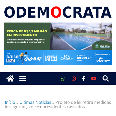
Início
»
Últimas Noticias
»
Projeto de lei retira medidas
de segurança de ex-presidentes cassados