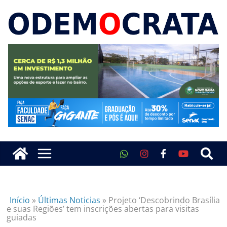
Início
»
Últimas Noticias
»
Projeto ‘Descobrindo Brasília
e suas Regiões’ tem inscrições abertas para visitas
guiadas