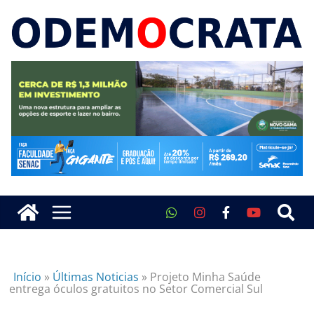
Início
»
Últimas Noticias
»
Projeto Minha Saúde
entrega óculos gratuitos no Setor Comercial Sul